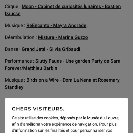
Cirque :
Moon - Cabinet de curiosités lunaires - Bastien
Dausse
Musique :
ReEncanto - Mayra Andrade
Déambulation :
Mistura - Marina Guzzo
Danse :
Grand Jeté - Silvia Gribaudi
Performance :
Slutty Fauns - Une garden Party de Sara
Forever/Matthieu Barbin
Musique :
Birds on a Wire - Dom La Nena et Rosemary
Standley
CHERS VISITEURS,
Ce site utilise des cookies, déposés par le Musée du Louvre,
En partenariat avec le Festival Paris l’été
afin d’améliorer votre expérience de navigation. Pour plus
d’information sur les finalités et pour personnaliser vos